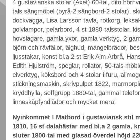
4 gustavianska stolar (Axet) 60-tal, dito hörnv
tals sängmöbel (byrå-2 sängbord-2 stolar), ski
dockvagga, Lisa Larsson tavla, rotkorg, leksaks
golvlampor, pelarbord, 4 st 1880-talsstolar, kis
hovslagare, gamla yxor, gamla verktyg, 2 gaml
björn och rävfällor, älghud, mangelbrädor, be
ljusstakar, konst bl.a 2 st Erik Alm Arbrå, Ha
Edith Hjulström, speglar, rollator, 50-tals möb
elverktyg, köksbord och 4 stolar i furu, allmog
stickningsmaskin, skrivpulpet 1822, marmorpie
kryddhylla, soffgrupp 1880-tal, gammal telefon, 
linneskåpfyndlådor och mycket mera!
Nyinkommet ! Matbord i gustaviansk stil me
1810, 16 st dalahästar med bl.a 2 gamla, k
sluter 1800-tal med glasad överdel höjd 