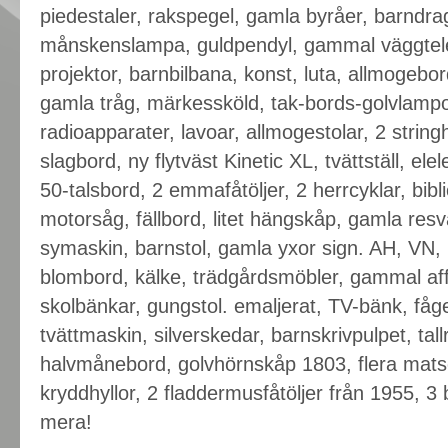
piedestaler, rakspegel, gamla byråer, barndr
månskenslampa, guldpendyl, gammal väggtele
projektor, barnbilbana, konst, luta, allmogebor
gamla tråg, märkessköld, tak-bords-golvlampo
radioapparater, lavoar, allmogestolar, 2 stringhy
slagbord, ny flytväst Kinetic XL, tvättställ, el
50-talsbord, 2 emmafåtöljer, 2 herrcyklar, bibl
motorsåg, fällbord, litet hängskåp, gamla res
symaskin, barnstol, gamla yxor sign. AH, VN, L
blombord, kälke, trädgårdsmöbler, gammal aff
skolbänkar, gungstol. emaljerat, TV-bänk, fåg
tvättmaskin, silverskedar, barnskrivpulpet, tall
halvmånebord, golvhörnskåp 1803, flera matse
kryddhyllor, 2 fladdermusfåtöljer från 1955, 
mera!