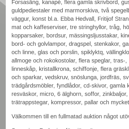
Forsasäng, kanapé, flera gamla skrivbord, gus
guldpediestaler med marmorskiva, två spegelby
väggur, konst bl.a. Ebba Hedvall, Fritijof Str
mat och kaffeserviser, tre stringhyllor, tråg,
kopparsaker, bordsur, mässingsljusstakar, kines
bord- och golvlampor, dragspel, stenkakor, 
och linne, glas och porslin, spiklyktq, vällingkl
allmoge och rokokostolar, flera speglar, tras-,
linneskåp, kristallkrona, schiffonje, flera gräs
och sparkar, vedskruv, snöslunga, jordfräs, sve
trädgårdsmöbler, fyndlådor, cd-skivor, gamla
resväskor, micro, 6 älghorn, soffor, zinkbaljor
trätrappstegar, kompressor, pallar och mycke
Välkommen till en fullmatad auktion något utöv