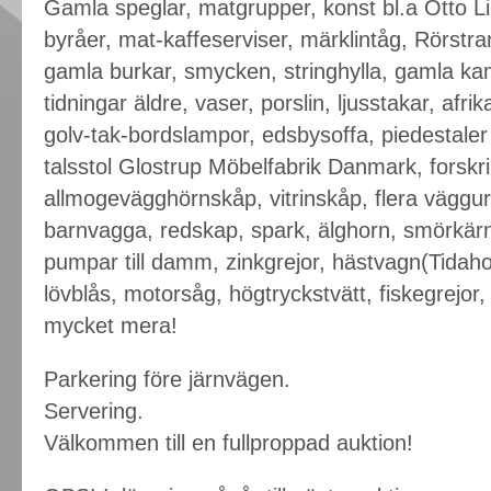
Gamla speglar, matgrupper, konst bl.a Otto Li
byråer, mat-kaffeserviser, märklintåg, Rörst
gamla burkar, smycken, stringhylla, gamla kam
tidningar äldre, vaser, porslin, ljusstakar, afr
golv-tak-bordslampor, edsbysoffa, piedestale
talsstol Glostrup Möbelfabrik Danmark, forskri
allmogevägghörnskåp, vitrinskåp, flera väggur
barnvagga, redskap, spark, älghorn, smörkärna
pumpar till damm, zinkgrejor, hästvagn(Tidahol
lövblås, motorsåg, högtryckstvätt, fiskegrejo
mycket mera!
Parkering före järnvägen.
Servering.
Välkommen till en fullproppad auktion!