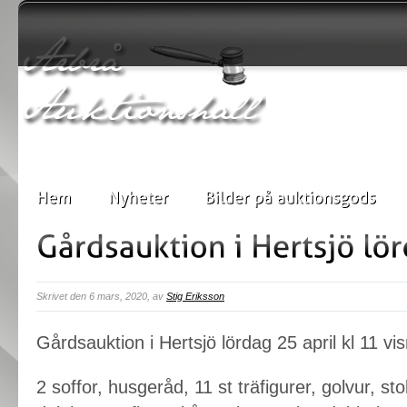
Skrivet den 6 mars, 2020, av
Stig Eriksson
Gårdsauktion i Hertsjö lördag 25 april kl 11 vis
2 soffor, husgeråd, 11 st träfigurer, golvur, st