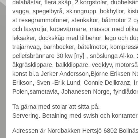
dalahästar, flera skåp, 2 korgstolar, dubbels
vagga, spegelbyrå, skinngrupp, bokhyllor, kis
st resegrammofoner, stenkakor, båtmotor 2 cy
och lasyrolja, kupevärmare, massor med olika 
leksaker, dockskåp med tillbehör, lego och dupl
träjärnväg, barnböcker, båtelmotor, kompresso
pelletsbrännare 30 kw [ny] , snöslunga Al-ko, 
åkgräsklippare, balkklippare, vedklyv, motorsåg
konst bl.a Jerker Andersson,Björne Eriksen 
Erikson, Sven -Erik Lund, Connie Dellkranz, 
Polen,sametavla, Johanesen Norge, fyndlådo
Ta gärna med stolar att sitta på.
Servering. Betalning med swish och kontanter
Adressen är Nordbakken Hertsjö 6802 Bollnäs