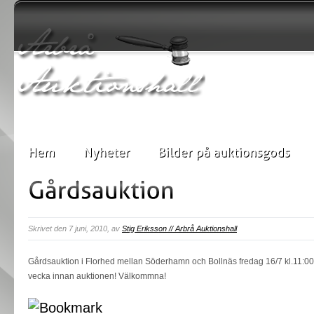
Skrivet den 7 juni, 2010, av
Stig Eriksson // Arbrå Auktionshall
Gårdsauktion i Florhed mellan Söderhamn och Bollnäs fredag 16/7 kl.11:00 
vecka innan auktionen! Välkommna!