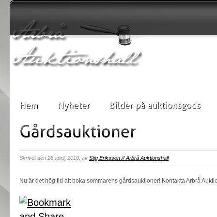
Skrivet den 28 april, 2010, av
Stig Eriksson // Arbrå Auktionshall
Nu är det hög tid att boka sommarens gårdsauktioner! Kontakta Arbrå Auktio