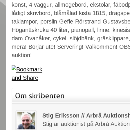
konst, 4 väggur, allmogebord, ekstolar, fäbodpa
lådigt skrivbord, blåmålad kista 1815, dragspe
taklampor, porslin-Gefle-Rörstrand-Gustavsber
Höganäskruka 40 liter, pianopall, linne, kine
dam Ovanåker, cykel, slöjdbänk, gräsklippare
mera! Börjar ute! Servering! Välkommen! OBS!
auktion!
Stig Eriksson // Arbrå Auktionsh
Stig är auktionist på Arbrå Auktio